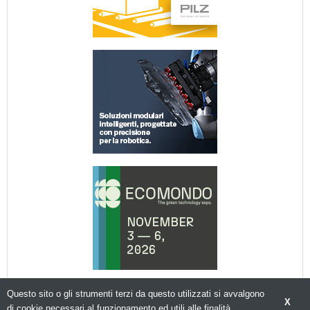
Questo sito o gli strumenti terzi da questo utilizzati si avvalgono
X
di cookie necessari al funzionamento ed utili alle finalità