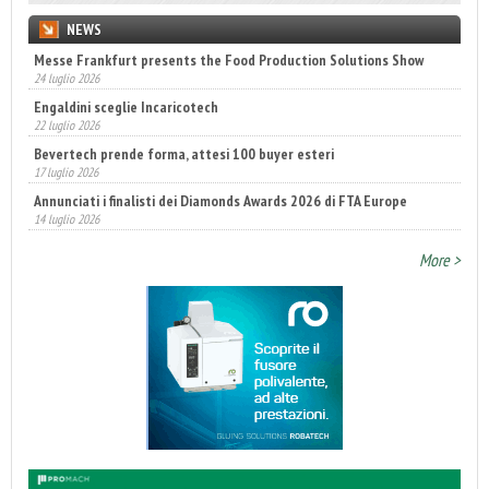
NEWS
Messe Frankfurt presents the Food Production Solutions Show
24 luglio 2026
Engaldini sceglie Incaricotech
22 luglio 2026
Bevertech prende forma, attesi 100 buyer esteri
17 luglio 2026
Annunciati i finalisti dei Diamonds Awards 2026 di FTA Europe
14 luglio 2026
Fatturato record per l'industria cosmetica in Italia
10 luglio 2026
More >