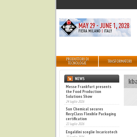
PRODUTTORI DI
TRASFORMATORI
TECNOLOGIE
NEWS
kba
Messe Frankfurt presents
the Food Production
Solutions Show
24 luglio 2026
Sun Chemical secures
RecyClass Flexible Packaging
certification
22 luglio 2026
Engaldini sceglie Incaricotech
22 luglio 2026