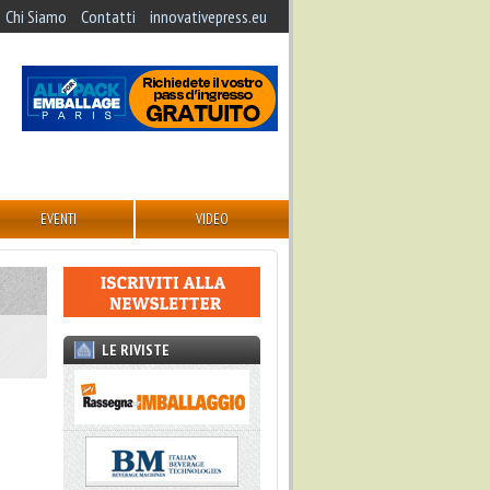
Chi Siamo
Contatti
innovativepress.eu
EVENTI
VIDEO
LE RIVISTE