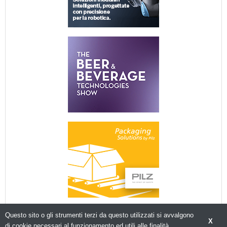
Questo sito o gli strumenti terzi da questo utilizzati si avvalgono
X
di cookie necessari al funzionamento ed utili alle finalità