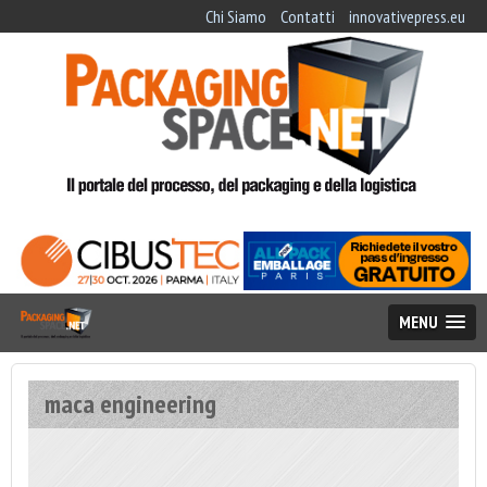
Chi Siamo
Contatti
innovativepress.eu
MENU
maca engineering