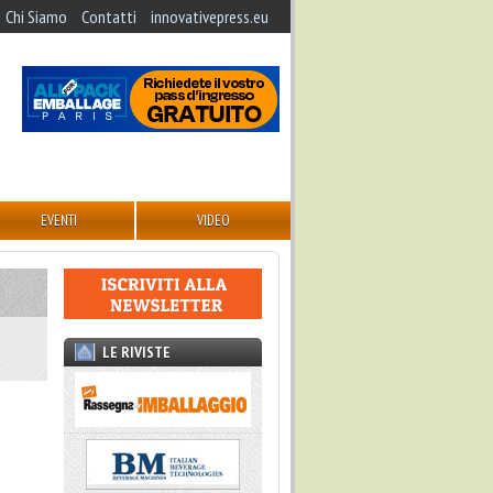
Chi Siamo
Contatti
innovativepress.eu
EVENTI
VIDEO
LE RIVISTE