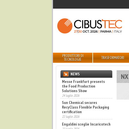
PRODUTTORI DI
TRASFORMATORI
TECNOLOGIE
NEWS
NX
Messe Frankfurt presents
the Food Production
Solutions Show
24 luglio 2026
Sun Chemical secures
RecyClass Flexible Packaging
certification
22 luglio 2026
Engaldini sceglie Incaricotech
22 luglio 2026