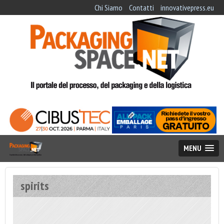
Chi Siamo
Contatti
innovativepress.eu
MENU
spirits