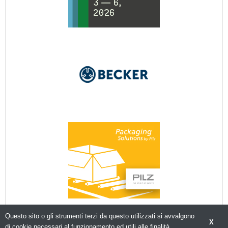
Questo sito o gli strumenti terzi da questo utilizzati si avvalgono
X
di cookie necessari al funzionamento ed utili alle finalità