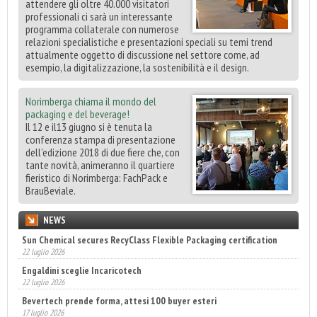
attendere gli oltre 40.000 visitatori
professionali ci sarà un interessante
programma collaterale con numerose
relazioni specialistiche e presentazioni speciali su temi trend
attualmente oggetto di discussione nel settore come, ad
esempio, la digitalizzazione, la sostenibilità e il design.
Norimberga chiama il mondo del
packaging e del beverage!
Il 12 e il13 giugno si è tenuta la
conferenza stampa di presentazione
dell’edizione 2018 di due fiere che, con
tante novità, animeranno il quartiere
fieristico di Norimberga: FachPack e
BrauBeviale.
NEWS
Sun Chemical secures RecyClass Flexible Packaging certification
22 luglio 2026
Engaldini sceglie Incaricotech
22 luglio 2026
Bevertech prende forma, attesi 100 buyer esteri
17 luglio 2026