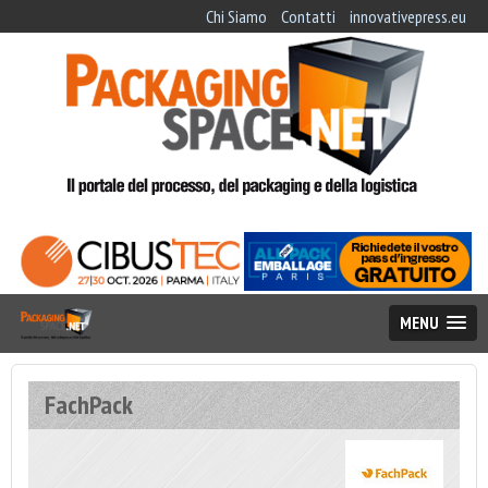
Chi Siamo
Contatti
innovativepress.eu
MENU
FachPack