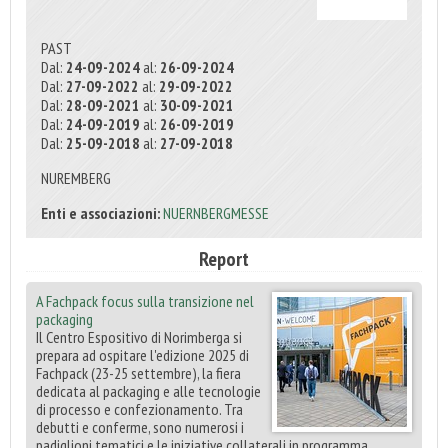
PAST
Dal:
24-09-2024
al:
26-09-2024
Dal:
27-09-2022
al:
29-09-2022
Dal:
28-09-2021
al:
30-09-2021
Dal:
24-09-2019
al:
26-09-2019
Dal:
25-09-2018
al:
27-09-2018
NUREMBERG
Enti e associazioni:
NUERNBERGMESSE
Report
A Fachpack focus sulla transizione nel
packaging
Il Centro Espositivo di Norimberga si
prepara ad ospitare l'edizione 2025 di
Fachpack (23-25 settembre), la fiera
dedicata al packaging e alle tecnologie
di processo e confezionamento. Tra
debutti e conferme, sono numerosi i
padiglioni tematici e le iniziative collaterali in programma.