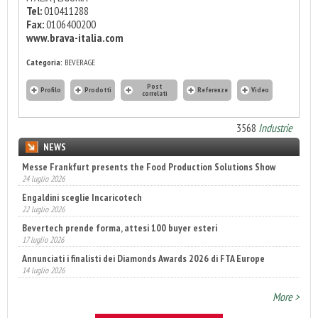
Tel:
010411288
Fax:
0106400200
www.brava-italia.com
Categoria:
BEVERAGE
Post
Profilo
Prodotti
Referenze
Video
correlati
3568
Industrie
NEWS
Messe Frankfurt presents the Food Production Solutions Show
24 luglio 2026
Engaldini sceglie Incaricotech
22 luglio 2026
Bevertech prende forma, attesi 100 buyer esteri
17 luglio 2026
Annunciati i finalisti dei Diamonds Awards 2026 di FTA Europe
14 luglio 2026
Fatturato record per l'industria cosmetica in Italia
More >
10 luglio 2026