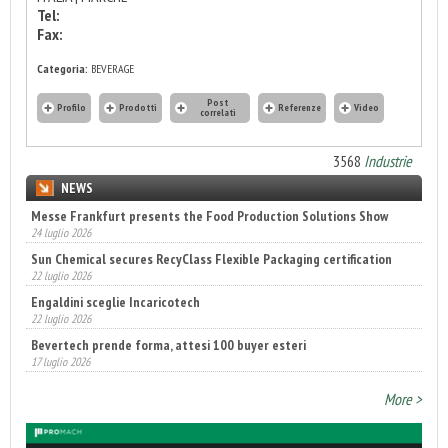
Tel:
Fax:
Categoria:
BEVERAGE
Post
Profilo
Prodotti
Referenze
Video
correlati
3568
Industrie
NEWS
Messe Frankfurt presents the Food Production Solutions Show
24 luglio 2026
Sun Chemical secures RecyClass Flexible Packaging certification
22 luglio 2026
Engaldini sceglie Incaricotech
22 luglio 2026
Bevertech prende forma, attesi 100 buyer esteri
17 luglio 2026
Annunciati i finalisti dei Diamonds Awards 2026 di FTA Europe
14 luglio 2026
More >