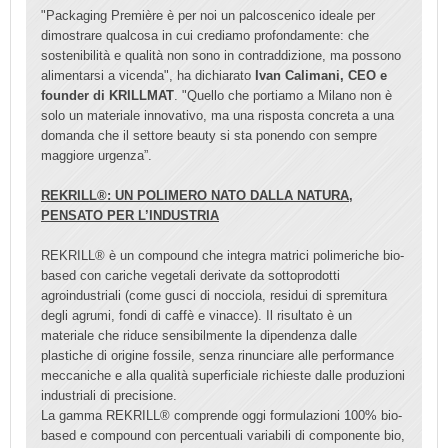
"Packaging Première è per noi un palcoscenico ideale per
dimostrare qualcosa in cui crediamo profondamente: che
sostenibilità e qualità non sono in contraddizione, ma possono
alimentarsi a vicenda", ha dichiarato
Ivan Calimani, CEO e
founder di KRILLMAT
. "Quello che portiamo a Milano non è
solo un materiale innovativo, ma una risposta concreta a una
domanda che il settore beauty si sta ponendo con sempre
maggiore urgenza”.
REKRILL®: UN POLIMERO NATO DALLA NATURA,
PENSATO PER L’INDUSTRIA
REKRILL® è un compound che integra matrici polimeriche bio-
based con cariche vegetali derivate da sottoprodotti
agroindustriali (come gusci di nocciola, residui di spremitura
degli agrumi, fondi di caffè e vinacce). Il risultato è un
materiale che riduce sensibilmente la dipendenza dalle
plastiche di origine fossile, senza rinunciare alle performance
meccaniche e alla qualità superficiale richieste dalle produzioni
industriali di precisione.
La gamma REKRILL® comprende oggi formulazioni 100% bio-
based e compound con percentuali variabili di componente bio,