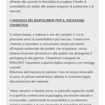
offrendo alle aziende la flessibilità di scegliere il livello di
sostenibilità più adatto alle proprie esigenze di produzione e di
mercato.
I VANTAGGI DEI BIOPOLIMERI PER IL PACKAGING
COSMETICO
Il settore beauty e makeup è uno dei comparti in cui la
pressione verso la sostenibilità è più marcata. I brand sono
chiamati a rispondere a consumatori sempre più attenti
all’impatto ambientale dei prodotti che acquistano, senza
tuttavia rinunciare all’estetica e alla qualità che distinguono il
packaging di alta gamma. I biopolimeri sviluppati da
KRILLMAT rispondono a questa duplice esigenza con vantaggi
concreti:
Riduzione dell’impronta di carbonio: l’uso di risorse rinnovabili
al posto di polimeri petrolchimici abbatte le emissioni legate
alla produzione del materiale.
Valore narrativo e identità visiva: le particelle organiche visibili
in superficie conferiscono al packaging una texture naturale e
riconoscibile, trasformando la sostenibilità in un elemento
estetico tangibile e in uno strumento di storytelling del brand.