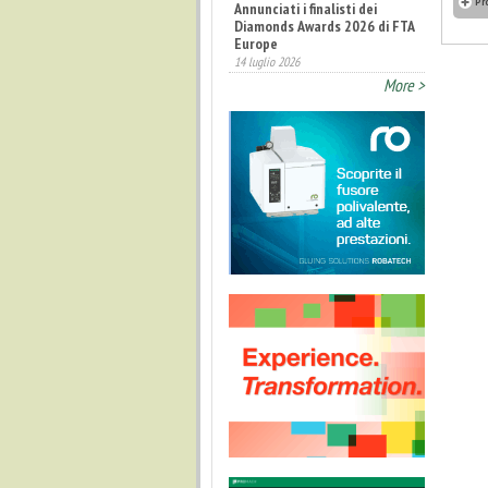
Pr
Annunciati i finalisti dei
Diamonds Awards 2026 di FTA
Europe
14 luglio 2026
More >
Fatturato record per
l'industria cosmetica in Italia
10 luglio 2026