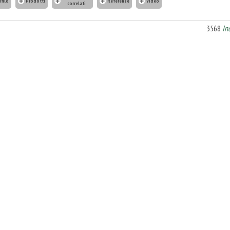
ofilo
Prodotti
Referenze
Video
correlati
3568
In