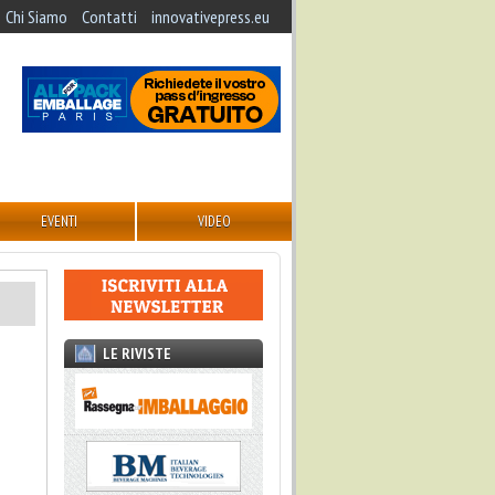
Chi Siamo
Contatti
innovativepress.eu
EVENTI
VIDEO
LE RIVISTE