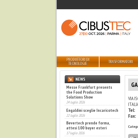
PRODUTTORI DI
TRASFORMATORI
TECNOLOGIE
NEWS
GA
Messe Frankfurt presents
the Food Production
Solutions Show
VIA I
24 luglio 2026
ITALI
Tel:
Engaldini sceglie Incaricotech
22 luglio 2026
Fax:
Bevertech prende forma,
Catego
attesi 100 buyer esteri
17 luglio 2026