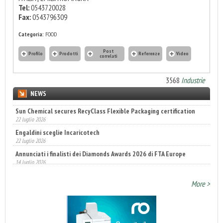
Tel:
0543720028
Fax:
0543796309
Categoria:
FOOD
Post
Profilo
Prodotti
Referenze
Video
correlati
3568
Industrie
NEWS
Sun Chemical secures RecyClass Flexible Packaging certification
22 luglio 2026
Engaldini sceglie Incaricotech
22 luglio 2026
Annunciati i finalisti dei Diamonds Awards 2026 di FTA Europe
14 luglio 2026
More >