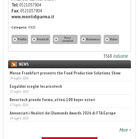
Tel:
0521037904
Fax:
0521037904
www.montidiparma.it
Categoria:
FOOD
Post
Profilo
Prodotti
Referenze
Video
correlati
3568
Industrie
NEWS
Messe Frankfurt presents the Food Production Solutions Show
24 luglio 2026
Engaldini sceglie Incaricotech
22 luglio 2026
Bevertech prende forma, attesi 100 buyer esteri
17 luglio 2026
Annunciati i finalisti dei Diamonds Awards 2026 di FTA Europe
14 luglio 2026
Fatturato record per l'industria cosmetica in Italia
10 luglio 2026
More >