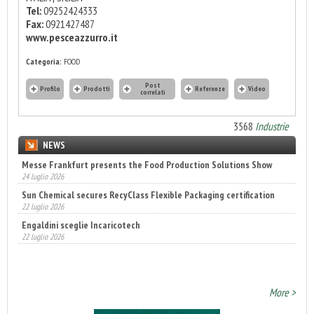
Tel:
09252424333
Fax:
0921427487
www.pesceazzurro.it
Categoria:
FOOD
Post
Profilo
Prodotti
Referenze
Video
correlati
3568
Industrie
NEWS
Messe Frankfurt presents the Food Production Solutions Show
Sun Chemical secures RecyClass Flexible Packaging certification
24 luglio 2026
22 luglio 2026
Engaldini sceglie Incaricotech
22 luglio 2026
Annunciati i finalisti dei Diamonds Awards 2026 di FTA Europe
14 luglio 2026
More >