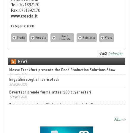
Tel:
0721892170
Fax:
0721892170
www.crescia.it
Categoria:
FOOD
Post
Profilo
Prodotti
Referenze
Video
correlati
3568
Industrie
NEWS
Engaldini sceglie Incaricotech
22 luglio 2026
Bevertech prende forma, attesi 100 buyer esteri
17 luglio 2026
Fatturato record per l'industria cosmetica in Italia
10 luglio 2026
More >