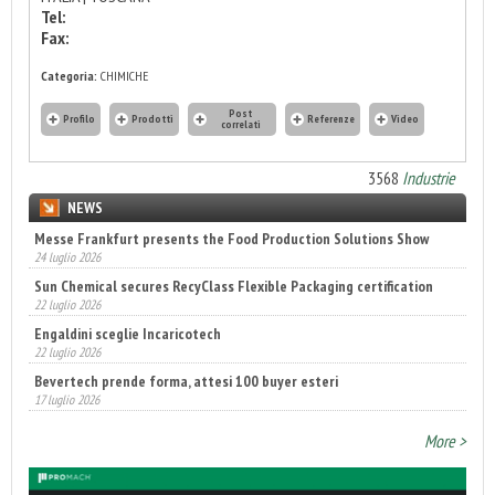
Tel:
Fax:
Categoria:
CHIMICHE
Post
Profilo
Prodotti
Referenze
Video
correlati
3568
Industrie
NEWS
Messe Frankfurt presents the Food Production Solutions Show
24 luglio 2026
Sun Chemical secures RecyClass Flexible Packaging certification
22 luglio 2026
Engaldini sceglie Incaricotech
22 luglio 2026
Bevertech prende forma, attesi 100 buyer esteri
17 luglio 2026
Annunciati i finalisti dei Diamonds Awards 2026 di FTA Europe
More >
14 luglio 2026