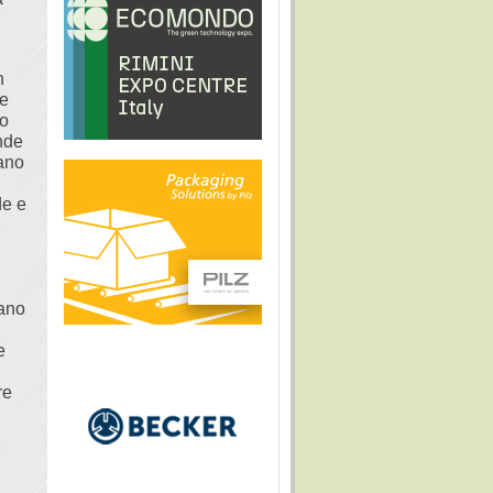
n
 e
mo
ende
lano
de e
lano
e
re