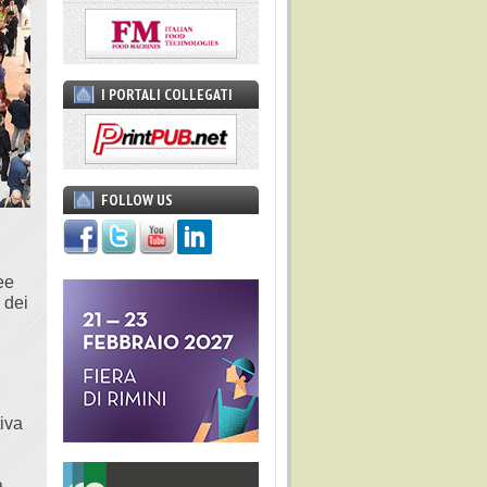
I PORTALI COLLEGATI
FOLLOW US
ee
 dei
iva
a