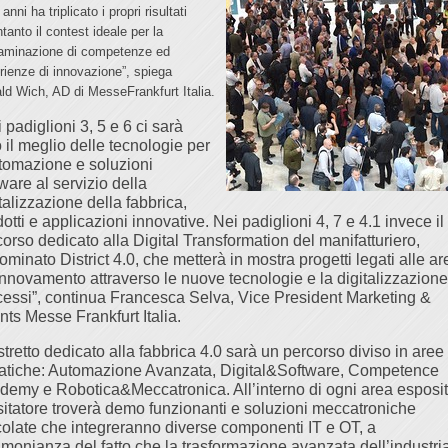
 anni ha triplicato i propri risultati
tanto il contest ideale per la
aminazione di competenze ed
rienze di innovazione”, spiega
ld Wich, AD di MesseFrankfurt Italia.
 padiglioni 3, 5 e 6 ci sarà
o il meglio delle tecnologie per
utomazione e soluzioni
ware al servizio della
talizzazione della fabbrica,
otti e applicazioni innovative. Nei padiglioni 4, 7 e 4.1 invece il
orso dedicato alla Digital Transformation del manifatturiero,
minato District 4.0, che metterà in mostra progetti legati alle ar
rinnovamento attraverso le nuove tecnologie e la digitalizzazione
cessi”, continua Francesca Selva, Vice President Marketing &
nts Messe Frankfurt Italia.
istretto dedicato alla fabbrica 4.0 sarà un percorso diviso in aree
atiche: Automazione Avanzata, Digital&Software, Competence
demy e Robotica&Meccatronica. All’interno di ogni area esposit
visitatore troverà demo funzionanti e soluzioni meccatroniche
icolate che integreranno diverse componenti IT e OT, a
timonianza del fatto che la trasformazione avanzata dell’industri