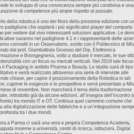
hiede lo sviluppo di una conoscenza sempre più condivisa e una
urazione di competenze più ampie rispetto al passato.
llo della robotica è uno dei filoni della prossima edizione con u
ro padiglione che ospiterà i più significativi player del comparto
o per vedere dal vivo interessanti soluzioni applicative. Le de
licative saranno nel padiglione 4.1 e i rappresentanti delle azi
nno coinvolti in un Osservatorio, svolto con il Politecnico di Mi
rato dal prof. Giambattista Gruosso del Dip. Elettronica
rmazione e Bioingegneria, volto a studiare il mercato, le sue sfi
otenzialità con un focus su mercati verticali. Nel 2019 tale focus
à il Packaging in ambito Pharma e Beauty. Lo studio sarà di tipo
itativo e verrà realizzato attraverso una serie di interviste alle
ende chiave, per capire il posizionamento della Robotica in tali
ori, capirne le esigenze e le prospettive e verrà presentato a Mi
 mese di novembre. Non mancherà il tema della trasformazione
tale, introdotto già da alcune edizioni, all’insegna dell’incontro (
fronto) tra mondo IT e OT. Continua quel cammino comune che
ta alla digitalizzazione delle fabbriche e a un’integrazione semp
 profonda tra i due mondi.
fiera a Parma ci sarà una vera e propria Competence Academy,
uppata insieme a università, centri di ricerca, istituzioni, Digital