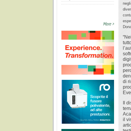
negli
diven
cont
espe
More >
Dona
“Nei
tutt
l’a
soft
digi
prod
perc
deno
di 
pro
Eve
Il d
tem
Aca
il 
art
tes