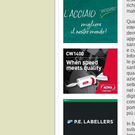
ric
mat
Que
inte
dem
app
sara
e cu
Info
le p
sar
qual
azi
sett
nel
digi
con
por
più
In 
svil