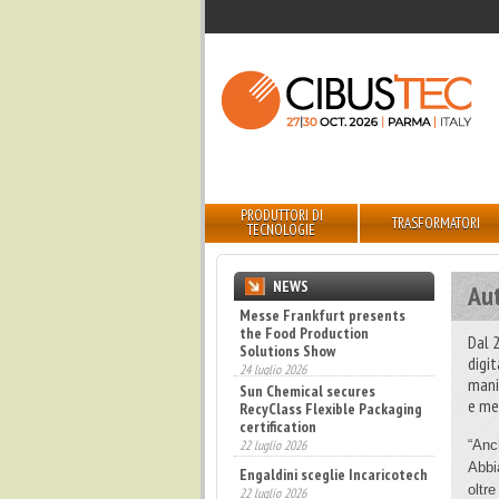
PRODUTTORI DI
TRASFORMATORI
TECNOLOGIE
NEWS
Au
Sun Chemical secures
RecyClass Flexible Packaging
Dal 2
certification
digi
22 luglio 2026
mani
Engaldini sceglie Incaricotech
e mec
22 luglio 2026
Annunciati i finalisti dei
“Anc
Diamonds Awards 2026 di FTA
Abbi
Europe
oltr
14 luglio 2026