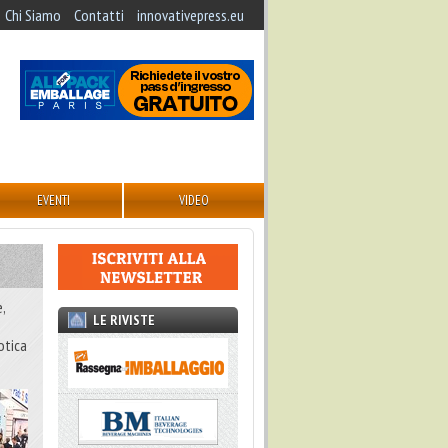
Chi Siamo
Contatti
innovativepress.eu
EVENTI
VIDEO
,
LE RIVISTE
otica