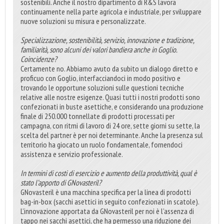
sostenibili. Anche il nostro dipartimento di R&S lavora
continuamente nella parte agricola e industriale, per sviluppare
nuove soluzioni su misura e personalizzate.
Specializzazione, sostenibilità, servizio, innovazione e tradizione,
familiarità, sono alcuni dei valori bandiera anche in Goglio.
Coincidenze?
Certamente no. Abbiamo avuto da subito un dialogo diretto e
proficuo con Goglio, interfacciandoci in modo positivo e
trovando le opportune soluzioni sulle questioni tecniche
relative alle nostre esigenze. Quasi tutti i nostri prodotti sono
confezionati in buste asettiche, e considerando una produzione
finale di 250.000 tonnellate di prodotti processati per
campagna, con ritmi di lavoro di 24 ore, sette giorni su sette, la
scelta del partner è per noi determinante. Anche la presenza sul
territorio ha giocato un ruolo fondamentale, fornendoci
assistenza e servizio professionale.
In termini di costi di esercizio e aumento della produttività, qual è
stato l’apporto di GNovasteril?
GNovasteril è una macchina specifica per la linea di prodotti
bag-in-box (sacchi asettici in seguito confezionati in scatole).
L’innovazione apportata da GNovasteril per noi è l’assenza di
tappo nei sacchi asettici, che ha permesso una riduzione dei