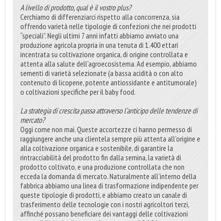
A livello di prodotto, qual è il vostro plus?
Cerchiamo di differenziarci rispetto alla concorrenza, sia
offrendo varietà nelle tipologie di confezioni che nei prodotti
“speciali”. Negli ultimi 7 anni infatti abbiamo avviato una
produzione agricola propria in una tenuta di 1.400 ettari
incentrata su coltivazione organica, di origine controllata e
attenta alla salute dell’agroecosistema. Ad esempio, abbiamo
sementi di varietà selezionate (a bassa acidità o con alto
contenuto di licopene, potente antiossidante e antitumorale)
o coltivazioni specifiche per il baby food.
La strategia di crescita passa attraverso l’anticipo delle tendenze di
mercato?
Oggi come non mai. Queste accortezze ci hanno permesso di
raggiungere anche una clientela sempre più attenta all’origine e
alla coltivazione organica e sostenibile, di garantire la
rintracciabilità del prodotto fin dalla semina, la varietà di
prodotto coltivato, e una produzione controllata che non
ecceda la domanda di mercato. Naturalmente all’interno della
fabbrica abbiamo una linea di trasformazione indipendente per
queste tipologie di prodotti, e abbiamo creato un canale di
trasferimento delle tecnologie con i nostri agricoltori terzi,
affinché possano beneficiare dei vantaggi delle coltivazioni