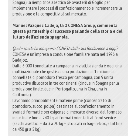
Spagna) la riempitrice asettica GNovasteril di Goglio per
implementare i processi di confezionamento e incrementare la
produzione e la competitività sul mercato.
Manuel Vázquez Calleja, CEO CONESA Group, commenta
questa partnership di successo parlando della storia e del
futuro dell’azienda spagnola.
Quale strada ha intrapreso CONESA dalla sua fondazione a oggi?
CONESA è un’impresa a conduzione familiare nata nel 1976 a
Badajoz.
Dalle 6.000 tonnellate a campagna iniziali, l’azienda è oggi una
multinazionale che gestisce una produzione di 1 milione di
tonnellate di pomodoro fresco per campagna, con 9 unità
produttive dislocate in tre continenti (cinque in Spagna per la
produzione finale, due in Portogallo, una in Cina, una in
California).
Lavoriamo principalmente materie prime (concentrato di
pomodoro, succo, polpa) destinate al confezionamento in
svariati formati e per esigenze di mercato diverse: dal formato
industriale fino a 240 kg, ai formati orientati al food service
(sacchi asettici – da 3 a 20 kg – stoccati in bag-in-box, e lattine
da 450 gr a 5 kg).