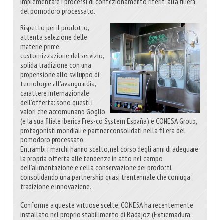
implementare i processi di confezionamento riferiti alla filiera
del pomodoro processato.
Rispetto per il prodotto,
attenta selezione delle
materie prime,
customizzazione del servizio,
solida tradizione con una
propensione allo sviluppo di
tecnologie all’avanguardia,
carattere internazionale
dell’offerta: sono questi i
valori che accomunano Goglio
(e la sua filiale iberica Fres-co System España) e CONESA Group,
protagonisti mondiali e partner consolidati nella filiera del
pomodoro processato.
Entrambi i marchi hanno scelto, nel corso degli anni di adeguare
la propria offerta alle tendenze in atto nel campo
dell’alimentazione e della conservazione dei prodotti,
consolidando una partnership quasi trentennale che coniuga
tradizione e innovazione.
Conforme a queste virtuose scelte, CONESA ha recentemente
installato nel proprio stabilimento di Badajoz (Extremadura,