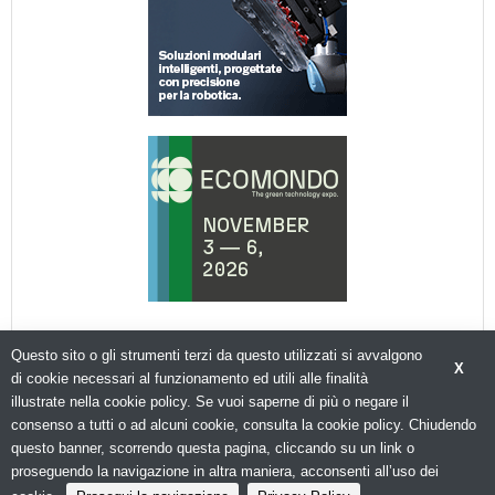
Questo sito o gli strumenti terzi da questo utilizzati si avvalgono
X
di cookie necessari al funzionamento ed utili alle finalità
illustrate nella cookie policy. Se vuoi saperne di più o negare il
consenso a tutti o ad alcuni cookie, consulta la cookie policy. Chiudendo
© Copyright 2026. Packagingspace.net - Il portale del packaging - N.ro Iscrizione ROC 35480 -
Privacy policy
questo banner, scorrendo questa pagina, cliccando su un link o
proseguendo la navigazione in altra maniera, acconsenti all’uso dei