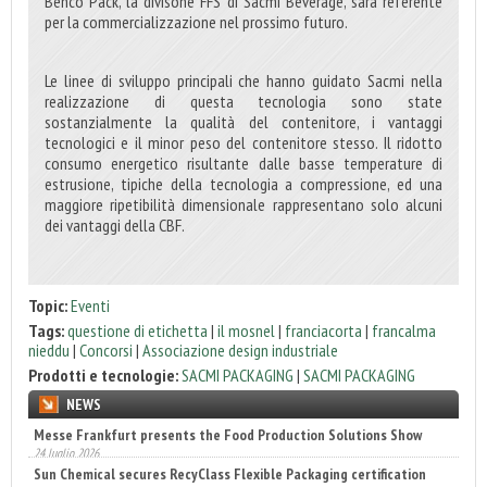
Benco Pack, la divisone FFS di Sacmi Beverage, sarà referente
per la commercializzazione nel prossimo futuro.
Le linee di sviluppo principali che hanno guidato Sacmi nella
realizzazione di questa tecnologia sono state
sostanzialmente la qualità del contenitore, i vantaggi
tecnologici e il minor peso del contenitore stesso. Il ridotto
consumo energetico risultante dalle basse temperature di
estrusione, tipiche della tecnologia a compressione, ed una
maggiore ripetibilità dimensionale rappresentano solo alcuni
dei vantaggi della CBF.
Topic:
Eventi
Tags:
questione di etichetta
|
il mosnel
|
franciacorta
|
francalma
nieddu
|
Concorsi
|
Associazione design industriale
Prodotti e tecnologie:
SACMI PACKAGING
|
SACMI PACKAGING
NEWS
Sun Chemical secures RecyClass Flexible Packaging certification
22 luglio 2026
Engaldini sceglie Incaricotech