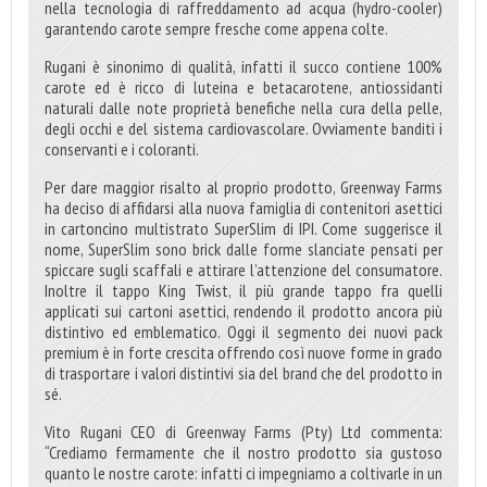
nella tecnologia di raffreddamento ad acqua (hydro-cooler)
garantendo carote sempre fresche come appena colte.
Rugani è sinonimo di qualità, infatti il succo contiene 100%
carote ed è ricco di luteina e betacarotene, antiossidanti
naturali dalle note proprietà benefiche nella cura della pelle,
degli occhi e del sistema cardiovascolare. Ovviamente banditi i
conservanti e i coloranti.
Per dare maggior risalto al proprio prodotto, Greenway Farms
ha deciso di affidarsi alla nuova famiglia di contenitori asettici
in cartoncino multistrato SuperSlim di IPI. Come suggerisce il
nome, SuperSlim sono brick dalle forme slanciate pensati per
spiccare sugli scaffali e attirare l’attenzione del consumatore.
Inoltre il tappo King Twist, il più grande tappo fra quelli
applicati sui cartoni asettici, rendendo il prodotto ancora più
distintivo ed emblematico.
Oggi il segmento dei nuovi pack
premium è in forte crescita offrendo così nuove forme in grado
di trasportare i valori distintivi sia del brand che del prodotto in
sé.
Vito Rugani CEO di Greenway Farms (Pty) Ltd commenta:
“Crediamo fermamente che il nostro prodotto sia gustoso
quanto le nostre carote: infatti ci impegniamo a coltivarle in un