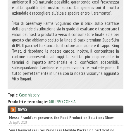
ambiente il più naturale possibile, garantendo così freschezza
e alta qualità del nostro succo. Da generazioni il motto
aziendale è raccogliere all’alba e spedire entro il tramonto”.
“Noi di Greenway Farms vogliamo che il brick sullo scaffale
della grande distribuzione sia in grado di esaltare e trasportare i
valori del nostro prodotto verso il consumatore finale ed è per
questo che abbiamo scelto la linea di pack premium SuperSlim
di IPI. Il pacchetto slanciato, il colore arancione e il tappo King
Twist, ci ricordano le nostre carote. Inoltre, il contenitore in
cartone rappresenta ad oggi la scelta più responsabile in
termini di impatto ambientale e di confezioni sostenibili,
salvaguardando l’ambiente e preservando le materie prime. Il
tutto perfettamente in linea con la nostra vision”, ha aggiunto
Vito Rugani.
Topic:
Case history
Prodotti e tecnologie:
GRUPPO COESIA
NEWS
Sun Chemical secures RecyClass Flexible Packaging certification
22 luglio 2026
Engaldini sceglie Incaricotech