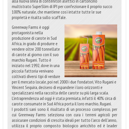
alla nuova linea di contenitori asettici in cartoncino
multistrato SuperSlim di IPI per confezionare il proprio succo
100% naturale, che mantiene così intatte tutte le sue
proprietà e risalta sullo scaffale.
Greenway Farms è oggi
protagonista nella
produzione di carote in Sud
Africa, in grado di produrre e
vendere oltre 200 tonnellate
di carote al giorno con il suo
marchio Rugani. Tutto è
iniziato nel 1992, dove in una
piccola fattoria venivano
coltivati diversi tipi di verdure
per il mercato locale, poi nel 2000 i due fondatori, Vito Rugani e
Vincent Sequira, decisero di espandere i loro orizzonti e
specializzarsi nella raccolta delle carote su più larga scala.
L’intraprendenza ad oggi è stata premiata, infatti il 40% circa di
carote consumate in Sud Africa porta il loro marchio, Rugani.
I prodotti sani sono il risultato di un processo complesso, per
cui Greenway Farms seleziona con cura i terreni agricoli per
assicurare condizioni di crescita ideali per tutto l'arco dell'anno,
utilizza il proprio composto biologico arricchito ed è leader