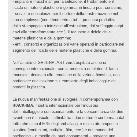
- impianti e macchinari per la selezione, il trattamento e il
riciclo di materie plastiche e gomma, in linea e post-consumo;
- servizi e consulenze per il settore della trasformazione nel
suo complesso (con riferimento a tutti i processi produttivi:
dallo stampaggio a iniezione all’estrusione, dal soffiaggio corpi
cavi alla termoformatura ecc.), il recupero e riciclo delle
materie plastiche e della gomma;
- enti, consorzi e organizzazioni varie operanti in particolare nel
segmento del riciclo delle materie plastiche e della gomma.
Nell’ambito di GREENPLAST verrà ospitato anche un
convegno internazionale, con la presenza di relatori di fama
mondiale, dedicato alle tematiche della vetrina fieristica, con
particolare declinazione sul comparto degli imballaggi e dei
prodotti in plastica.
La nuova manifestazione si svolgerà in contemporanea con
IPACK-IMA
, mostra internazionale per l’industria
dell’imballaggio e confezionamento, e la concomitanza dei due
eventi non è casuale: l’affinità tra i due settori è confermata dal
fatto che circa il 50% degli imballaggi è realizzato proprio in
plastica (contenitori, bottiglie, film, ecc.) e dal mondo del
packaging – o meglio dai suoi consumatori – proviene una