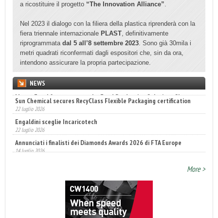
a ricostituire il progetto
“The Innovation Alliance”
.
Nel 2023 il dialogo con la filiera della plastica riprenderà con la
fiera triennale internazionale
PLAST
, definitivamente
riprogrammata
dal 5 all’8 settembre 2023
. Sono già 30mila i
metri quadrati riconfermati dagli espositori che, sin da ora,
intendono assicurare la propria partecipazione.
NEWS
Sun Chemical secures RecyClass Flexible Packaging certification
22 luglio 2026
Engaldini sceglie Incaricotech
22 luglio 2026
Annunciati i finalisti dei Diamonds Awards 2026 di FTA Europe
14 luglio 2026
More >