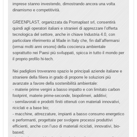
imprese stanno investendo, dimostrando ancora una volta
dinamismo e competitività.
GREENPLAST, organizzata da Promaplast srl, consentirà
quindi agli operatori italiani e stranieri di apprezzare l’offerta
tecnologica del settore, anche in chiave Industria 4.0, con
particolare riferimento al Made in Italy che, fin dall’affermarsi
(ormai molti anni orsono) della coscienza ambientale
soprattutto nei Paesi più sviluppati, spicca in tutto il mondo per
il proprio profilo hi-tech.
Nei padiglioni troveranno spazio le principali aziende italiane e
straniere della filiera in grado di proporre le soluzioni più
avanzate a favore della sostenibilità ambientale:
- materie prime vergini a basso impatto e con limitato carbon
footprint, materie prime-seconde, biopolimeri, additivi;
- semilavorati e prodotti finiti ottenuti con materiali innovativi,
riciclati e a base bio;
- macchine, attrezzature, impianti a basso consumo energetico
e performanti, progettate per svolgere processi produttivi
efficienti, anche con l’uso di materiali riciclati, innovativi, bio-
based;