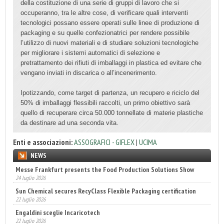
della costituzione di una serie di gruppi di lavoro che si
occuperanno, tra le altre cose, di verificare quali interventi
tecnologici possano essere operati sulle linee di produzione di
packaging e su quelle confezionatrici per rendere possibile
l’utilizzo di nuovi materiali e di studiare soluzioni tecnologiche
per migliorare i sistemi automatici di selezione e
pretrattamento dei rifiuti di imballaggi in plastica ed evitare che
vengano inviati in discarica o all’incenerimento.
Ipotizzando, come target di partenza, un recupero e riciclo del
50% di imballaggi flessibili raccolti, un primo obiettivo sarà
quello di recuperare circa 50.000 tonnellate di materie plastiche
da destinare ad una seconda vita.
Enti e associazioni:
ASSOGRAFICI - GIFLEX
|
UCIMA
NEWS
Sun Chemical secures RecyClass Flexible Packaging certification
22 luglio 2026
Engaldini sceglie Incaricotech
22 luglio 2026
Annunciati i finalisti dei Diamonds Awards 2026 di FTA Europe
14 luglio 2026