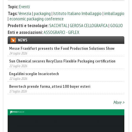
Topic:
Eventi
Tags:
Venezia
|
packaging
|
Istituto Italiano Imballaggio
|
imballaggio
|
economic packaging conference
Prodotti e tecnologie:
SACCHITAL
|
GEROSA CELLOGRAFICA
|
GOGLIO
Enti e associazioni:
ASSOGRAFICI - GIFLEX
NEWS
Messe Frankfurt presents the Food Production Solutions Show
Sun Chemical secures RecyClass Flexible Packaging certification
24 luglio 2026
22 luglio 2026
Engaldini sceglie Incaricotech
22 luglio 2026
Bevertech prende forma, attesi 100 buyer esteri
17 luglio 2026
Annunciati i finalisti dei Diamonds Awards 2026 di FTA Europe
14 luglio 2026
More >