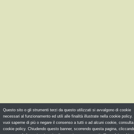
Questo sito o gli strumenti terzi da questo utilizzati si avvalgono di cookie
necessari al funzionamento ed utili alle finalità illustrate nella cookie policy.
vuoi saperne di più o negare il consenso a tutti o ad alcuni cookie, consulta
cookie policy. Chiudendo questo banner, scorrendo questa pagina, cliccando