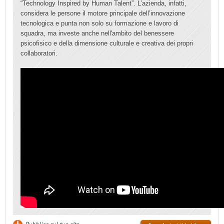
“Technology Inspired by Human Talent”. L’azienda, infatti,
considera le persone il motore principale dell’innovazione
tecnologica e punta non solo su formazione e lavoro di
squadra, ma investe anche nell'ambito del benessere
psicofisico e della dimensione culturale e creativa dei propri
collaboratori.