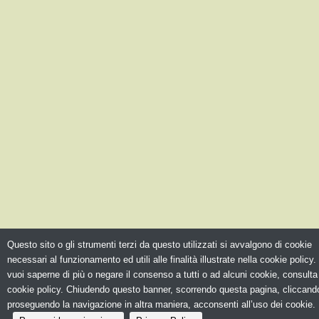
Questo sito o gli strumenti terzi da questo utilizzati si avvalgono di cookie
necessari al funzionamento ed utili alle finalità illustrate nella cookie policy.
vuoi saperne di più o negare il consenso a tutti o ad alcuni cookie, consulta
cookie policy. Chiudendo questo banner, scorrendo questa pagina, cliccando
proseguendo la navigazione in altra maniera, acconsenti all’uso dei cookie.