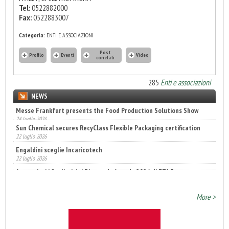
Tel:
0522882000
Fax:
0522883007
Categoria:
ENTI E ASSOCIAZIONI
Post
Profilo
Eventi
Video
correlati
285
Enti e associazioni
NEWS
Sun Chemical secures RecyClass Flexible Packaging certification
22 luglio 2026
Engaldini sceglie Incaricotech
22 luglio 2026
Annunciati i finalisti dei Diamonds Awards 2026 di FTA Europe
14 luglio 2026
More >