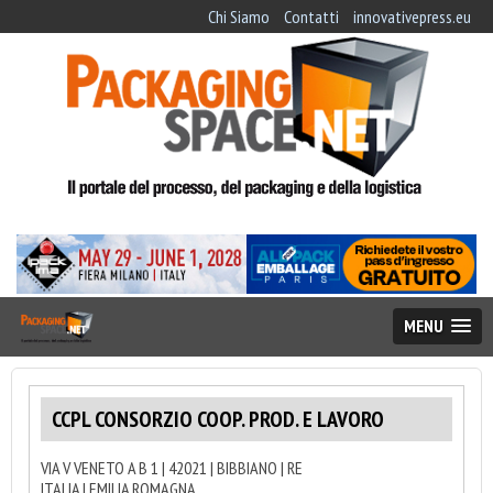
Chi Siamo
Contatti
innovativepress.eu
MENU
CCPL CONSORZIO COOP. PROD. E LAVORO
VIA V VENETO A B 1 | 42021 | BIBBIANO | RE
ITALIA | EMILIA ROMAGNA