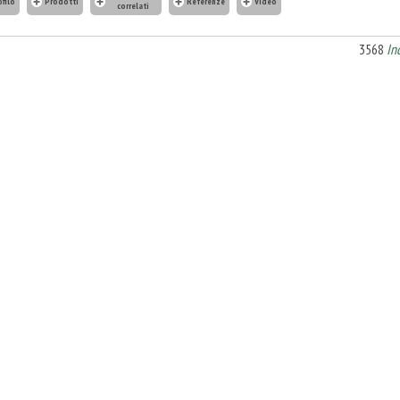
ofilo
Prodotti
Referenze
Video
correlati
3568
In