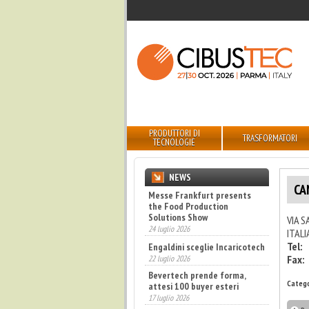
PRODUTTORI DI
TRASFORMATORI
TECNOLOGIE
NEWS
CA
Messe Frankfurt presents
the Food Production
Solutions Show
VIA S
24 luglio 2026
ITALIA
Tel:
Engaldini sceglie Incaricotech
Fax:
22 luglio 2026
Bevertech prende forma,
Catego
attesi 100 buyer esteri
17 luglio 2026