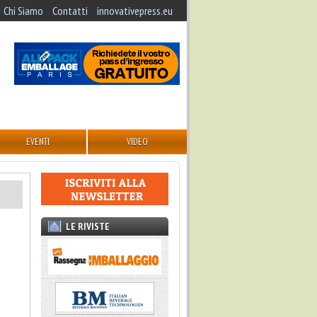
Chi Siamo
Contatti
innovativepress.eu
EVENTI
VIDEO
LE RIVISTE