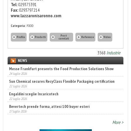
Tel:
029375391
Fax:
0293797214
www.lazzaronisaronno.com
Categoria:
FOOD
Post
Profilo
Prodotti
Referenze
Video
correlati
3568
Industrie
NEWS
Messe Frankfurt presents the Food Production Solutions Show
24 luglio 2026
Sun Chemical secures RecyClass Flexible Packaging certification
22 luglio 2026
Engaldini sceglie Incaricotech
22 luglio 2026
Bevertech prende forma, attesi 100 buyer esteri
17 luglio 2026
Annunciati i finalisti dei Diamonds Awards 2026 di FTA Europe
More >
14 luglio 2026