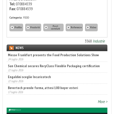
Tel:
070884539
Fax:
070884539
Categoria:
FOOD
Post
Profilo
Prodotti
Referenze
Video
correlati
3568
Industrie
NEWS
Messe Frankfurt presents the Food Production Solutions Show
24 luglio 2026
Sun Chemical secures RecyClass Flexible Packaging certification
22 luglio 2026
Engaldini sceglie Incaricotech
22 luglio 2026
Bevertech prende forma, attesi 100 buyer esteri
17 luglio 2026
More >