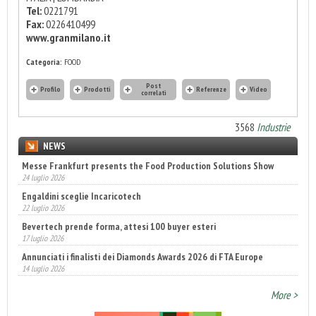
Tel:
0221791
Fax:
0226410499
www.granmilano.it
Categoria:
FOOD
Post
Profilo
Prodotti
Referenze
Video
correlati
3568
Industrie
NEWS
Messe Frankfurt presents the Food Production Solutions Show
Engaldini sceglie Incaricotech
24 luglio 2026
22 luglio 2026
Bevertech prende forma, attesi 100 buyer esteri
17 luglio 2026
Annunciati i finalisti dei Diamonds Awards 2026 di FTA Europe
14 luglio 2026
Fatturato record per l'industria cosmetica in Italia
10 luglio 2026
More >