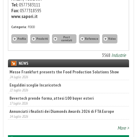
Tel:
0577583111
Fax:
0577318595
www.sapori.it
Categoria:
FOOD
Post
Profilo
Prodotti
Referenze
Video
correlati
3568
Industrie
NEWS
Messe Frankfurt presents the Food Production Solutions Show
24 luglio 2026
Engaldini sceglie Incaricotech
22 luglio 2026
Bevertech prende forma, attesi 100 buyer esteri
17 luglio 2026
Annunciati i finalisti dei Diamonds Awards 2026 di FTA Europe
14 luglio 2026
More >