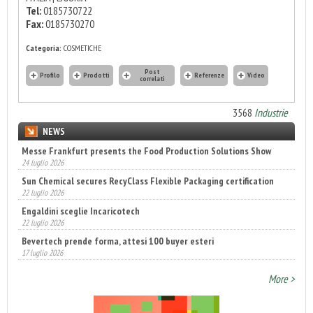
Tel:
0185730722
Fax:
0185730270
Categoria:
COSMETICHE
Post
Profilo
Prodotti
Referenze
Video
correlati
3568
Industrie
NEWS
Messe Frankfurt presents the Food Production Solutions Show
24 luglio 2026
Sun Chemical secures RecyClass Flexible Packaging certification
22 luglio 2026
Engaldini sceglie Incaricotech
22 luglio 2026
Bevertech prende forma, attesi 100 buyer esteri
17 luglio 2026
More >