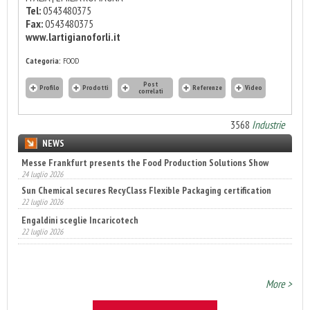
Tel:
0543480375
Fax:
0543480375
www.lartigianoforli.it
Categoria:
FOOD
Post
Profilo
Prodotti
Referenze
Video
correlati
3568
Industrie
NEWS
Messe Frankfurt presents the Food Production Solutions Show
Sun Chemical secures RecyClass Flexible Packaging certification
24 luglio 2026
22 luglio 2026
Engaldini sceglie Incaricotech
22 luglio 2026
Annunciati i finalisti dei Diamonds Awards 2026 di FTA Europe
14 luglio 2026
More >