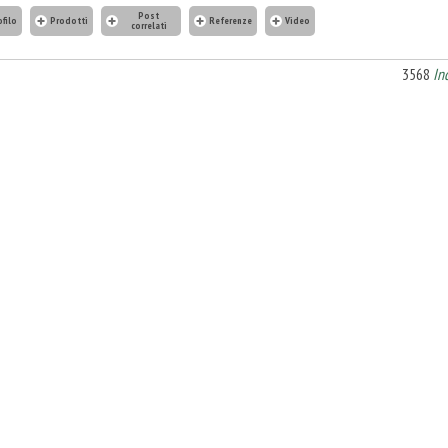
Post
ofilo
Prodotti
Referenze
Video
correlati
3568
In