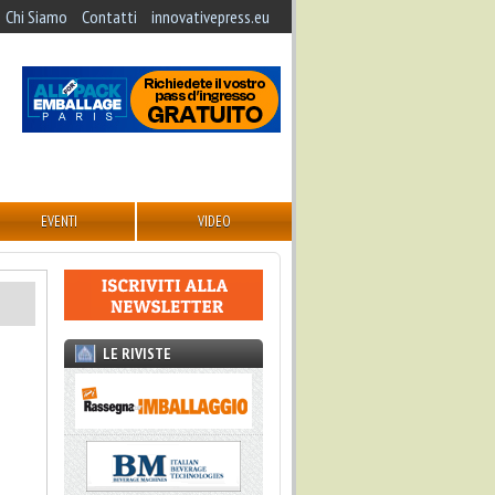
Chi Siamo
Contatti
innovativepress.eu
EVENTI
VIDEO
LE RIVISTE