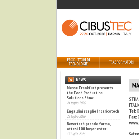
PRODUTTORI DI
TRASFORMATORI
TECNOLOGIE
NEWS
MA
Messe Frankfurt presents
the Food Production
Solutions Show
STRAD
24 luglio 2026
ITALI
Tel:
0
Engaldini sceglie Incaricotech
Fax:
22 luglio 2026
www.
Bevertech prende forma,
attesi 100 buyer esteri
Catego
17 luglio 2026