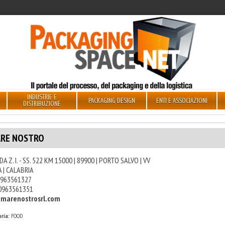
INDUSTRIE E
PACKAGING DESIGN
ENTI E ASSOCIAZIONI
DISTRIBUZIONE
RE NOSTRO
A Z. I. - SS. 522 KM 15000 | 89900 | PORTO SALVO | VV
A | CALABRIA
963561327
0963561351
marenostrosrl.com
ria:
FOOD