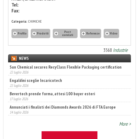
Tel:
Fax:
Categoria:
CHIMICHE
Post
Profilo
Prodotti
Referenze
Video
correlati
3568
Industrie
NEWS
Sun Chemical secures RecyClass Flexible Packaging certification
22 luglio 2026
Engaldini sceglie Incaricotech
22 luglio 2026
Bevertech prende forma, attesi 100 buyer esteri
17 luglio 2026
Annunciati i finalisti dei Diamonds Awards 2026 di FTA Europe
14 luglio 2026
More >