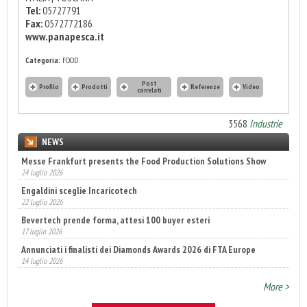
Tel:
05727791
Fax:
0572772186
www.panapesca.it
Categoria:
FOOD
Post
Profilo
Prodotti
Referenze
Video
correlati
3568
Industrie
NEWS
Messe Frankfurt presents the Food Production Solutions Show
24 luglio 2026
Engaldini sceglie Incaricotech
22 luglio 2026
Bevertech prende forma, attesi 100 buyer esteri
17 luglio 2026
Annunciati i finalisti dei Diamonds Awards 2026 di FTA Europe
14 luglio 2026
More >