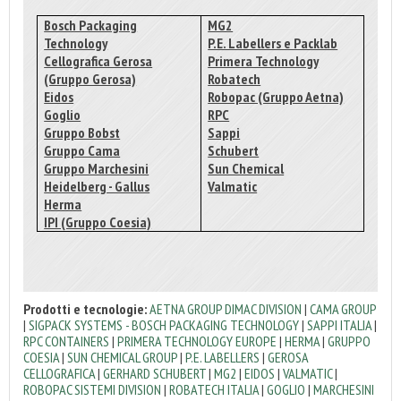
Bosch Packaging
MG2
Technology
P.E. Labellers e Packlab
Cellografica Gerosa
Primera Technology
(Gruppo Gerosa)
Robatech
Eidos
Robopac (Gruppo Aetna)
Goglio
RPC
Gruppo Bobst
Sappi
Gruppo Cama
Schubert
Gruppo Marchesini
Sun Chemical
Heidelberg - Gallus
Valmatic
Herma
IPI (Gruppo Coesia)
Prodotti e tecnologie:
AETNA GROUP DIMAC DIVISION
|
CAMA GROUP
|
SIGPACK SYSTEMS - BOSCH PACKAGING TECHNOLOGY
|
SAPPI ITALIA
|
RPC CONTAINERS
|
PRIMERA TECHNOLOGY EUROPE
|
HERMA
|
GRUPPO
COESIA
|
SUN CHEMICAL GROUP
|
P.E. LABELLERS
|
GEROSA
CELLOGRAFICA
|
GERHARD SCHUBERT
|
MG2
|
EIDOS
|
VALMATIC
|
ROBOPAC SISTEMI DIVISION
|
ROBATECH ITALIA
|
GOGLIO
|
MARCHESINI