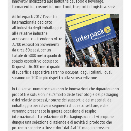
innovativi indirizzati alle industrie del food e beverage,
farmaceutica, cosmetica, non-food, trasporti e logistica. <br>
Ad Interpack 2017, l'evento
internazionale dedicato
all’industria degli imballaggi e
alle relative industrie
accessorie, ci attendono oltre
2.700 espositori provenienti
da circa 60 paesi, per un
totale di 3000 metri quadri di
spazio espositivo occupato.
Di questi, 36.400 metri quadri
di superficie espositiva saranno occupati dagli italiani, i quali
saranno un 10% in più rispetto alla scorsa edizione.
In tal senso, numerose saranno le innovazioni che riguarderanno
prodotti e soluzioni nell'ambito delle tecnologie del packaging
e dei relativi processi, nonché dei supporti e dei materiali da
imballaggio per i diversi segmenti di questo settore, e che
verranno presentate in questa occasione di respiro
internazionale. La redazione di Packagingspce.net vi propone
dunque una selezione di aziende e di novità di prodotto che
potremo scoprire a Düsseldorf dal 4 al 10 maggio prossimi.