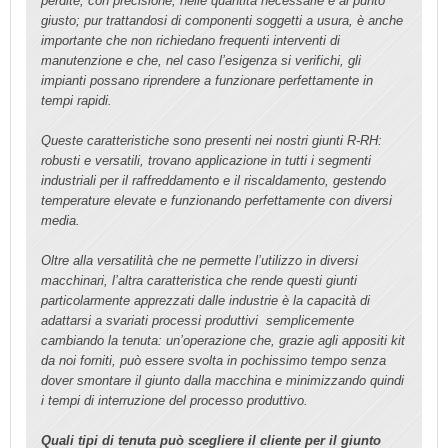
perdite, con precisione, nelle quantità necessarie e al punto
giusto; pur trattandosi di componenti soggetti a usura, è anche
importante che non richiedano frequenti interventi di
manutenzione e che, nel caso l’esigenza si verifichi, gli
impianti possano riprendere a funzionare perfettamente in
tempi rapidi.
Queste caratteristiche sono presenti nei nostri giunti R-RH:
robusti e versatili, trovano applicazione in tutti i segmenti
industriali per il raffreddamento e il riscaldamento, gestendo
temperature elevate e funzionando perfettamente con diversi
media.
Oltre alla versatilità che ne permette l’utilizzo in diversi
macchinari, l’altra caratteristica che rende questi giunti
particolarmente apprezzati dalle industrie è la capacità di
adattarsi a svariati processi produttivi semplicemente
cambiando la tenuta: un’operazione che, grazie agli appositi kit
da noi forniti, può essere svolta in pochissimo tempo senza
dover smontare il giunto dalla macchina e minimizzando quindi
i tempi di interruzione del processo produttivo.
Quali tipi di tenuta può scegliere il cliente per il giunto