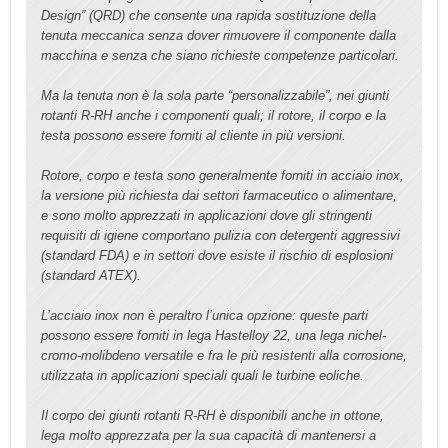
Design” (QRD) che consente una rapida sostituzione della
tenuta meccanica senza dover rimuovere il componente dalla
macchina e senza che siano richieste competenze particolari.
Ma la tenuta non è la sola parte “personalizzabile”, nei giunti
rotanti R-RH anche i componenti quali; il rotore, il corpo e la
testa possono essere forniti al cliente in più versioni.
Rotore, corpo e testa sono generalmente forniti in acciaio inox,
la versione più richiesta dai settori farmaceutico o alimentare,
e sono molto apprezzati in applicazioni dove gli stringenti
requisiti di igiene comportano pulizia con detergenti aggressivi
(standard FDA) e in settori dove esiste il rischio di esplosioni
(standard ATEX).
L’acciaio inox non è peraltro l’unica opzione: queste parti
possono essere forniti in lega Hastelloy 22, una lega nichel-
cromo-molibdeno versatile e fra le più resistenti alla corrosione,
utilizzata in applicazioni speciali quali le turbine eoliche.
Il corpo dei giunti rotanti R-RH è disponibili anche in ottone,
lega molto apprezzata per la sua capacità di mantenersi a