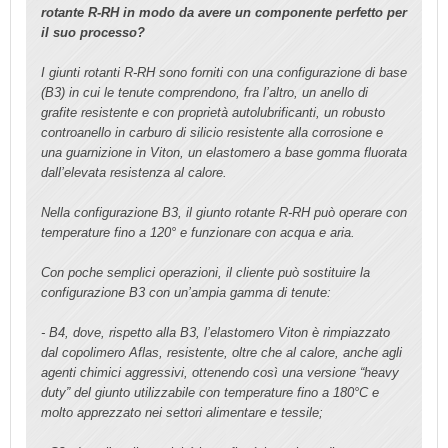
rotante R-RH in modo da avere un componente perfetto per
il suo processo?
I giunti rotanti R-RH sono forniti con una configurazione di base
(B3) in cui le tenute comprendono, fra l’altro, un anello di
grafite resistente e con proprietà autolubrificanti, un robusto
controanello in carburo di silicio resistente alla corrosione e
una guarnizione in Viton, un elastomero a base gomma fluorata
dall’elevata resistenza al calore.
Nella configurazione B3, il giunto rotante R-RH può operare con
temperature fino a 120° e funzionare con acqua e aria.
Con poche semplici operazioni, il cliente può sostituire la
configurazione B3 con un’ampia gamma di tenute:
- B4, dove, rispetto alla B3, l’elastomero Viton è rimpiazzato
dal copolimero Aflas, resistente, oltre che al calore, anche agli
agenti chimici aggressivi, ottenendo così una versione “heavy
duty” del giunto utilizzabile con temperature fino a 180°C e
molto apprezzato nei settori alimentare e tessile;