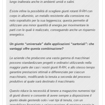
lungo inalterata anche in ambienti umidi e salini.
Esiste infine la possibilità di scegliere giunti rotanti R-RH con
corpo in alluminio, un metallo resistente alla corrosione ma
noto soprattutto per la sua leggerezza; questa permette di
utilizzare una minor quantità di energia per movimentare le
parti con le quali è realizzato, conseguendo anche un risparmio
energetico.
Un giunto “universale” dalle applicazioni “sartoriali”: che
vantaggi offre questa combinazione?
Le aziende che producono una vasta gamma di macchinari
possono standardizzare progetti e ordinativi utilizzando nella
maggior parte dei casi i nostri giunti R-RH, e allo stesso tempo
garantire prestazioni ottimali e differenziate per ciascun
macchinario, modificando la tenuta a seconda del processo
produttivo al quale sarà destinato il macchinario.
Questo riduce la necessità di tenere a magazzino numerosi tipi
di giunti diversi e consente di avere sempre a disposizione il
giunto ideale gestendo solo i vari tipi di tenuta, con un
immobilizzo finanziario e un’occupazione di prezioso spazio in