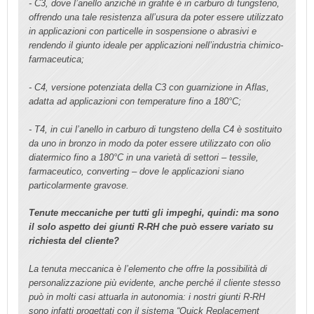
- C3, dove l’anello anziché in grafite è in carburo di tungsteno,
offrendo una tale resistenza all’usura da poter essere utilizzato
in applicazioni con particelle in sospensione o abrasivi e
rendendo il giunto ideale per applicazioni nell’industria chimico-
farmaceutica;
- C4, versione potenziata della C3 con guarnizione in Aflas,
adatta ad applicazioni con temperature fino a 180°C;
- T4, in cui l’anello in carburo di tungsteno della C4 è sostituito
da uno in bronzo in modo da poter essere utilizzato con olio
diatermico fino a 180°C in una varietà di settori – tessile,
farmaceutico, converting – dove le applicazioni siano
particolarmente gravose.
Tenute meccaniche per tutti gli impeghi, quindi: ma sono
il solo aspetto dei giunti R-RH che può essere variato su
richiesta del cliente?
La tenuta meccanica è l’elemento che offre la possibilità di
personalizzazione più evidente, anche perché il cliente stesso
può in molti casi attuarla in autonomia: i nostri giunti R-RH
sono infatti progettati con il sistema “Quick Replacement