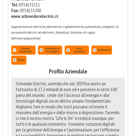
Tel:
0354151111
Fax:
0354153200
www.schneiderelectric.it
Apparecchiature elettriche, elettroniche e optolettroniche, automatismi, dispositivi di
avviamento elettrici ed elettronici, fotocellule, limitatori di coppia
elettroniciprogrammat
Profilo
Prodotti in
Post
Referenze
Aziendale
Dettaglio
correlati
Video
Profilo Aziendale
Schneider Electric, azienda che nel 2019 ha avuto un
fatturato di 27,2 miliardi di euro ed è presente in oltre 100
paesi del mondo, crede che l'accesso all'energia e alle
tecnologie digitali sia un diritto umano fondamentale.
Vogliamo fare in modo che tutti possano ottenere il
massimo dall’energia e dalle risorse a disposizione, facendo
sì che il nostro motto “Life Is On” si realizzi ovunque, per
tutti e in qualsiasi momento. Forniamo soluzioni digitali
per la gestione dell’energia e l'automazione, per l’efficienza
e la sostenibilità. Integriamo le migliori tecnologie a livello