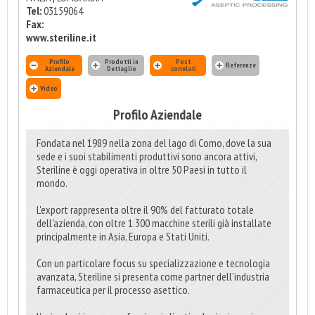
Tel:
03159064
Fax:
www.steriline.it
Profilo
Prodotti in
Post
Referenze
Aziendale
Dettaglio
correlati
Video
Profilo Aziendale
Fondata nel 1989 nella zona del lago di Como, dove la sua
sede e i suoi stabilimenti produttivi sono ancora attivi,
Steriline è oggi operativa in oltre 50 Paesi in tutto il
mondo.
L'export rappresenta oltre il 90% del fatturato totale
dell'azienda, con oltre 1.300 macchine sterili già installate
principalmente in Asia, Europa e Stati Uniti.
Con un particolare focus su specializzazione e tecnologia
avanzata, Steriline si presenta come partner dell’industria
farmaceutica per il processo asettico.