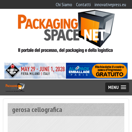
Chi Siamo
Contatti
innovativepress.eu
MENU
gerosa cellografica