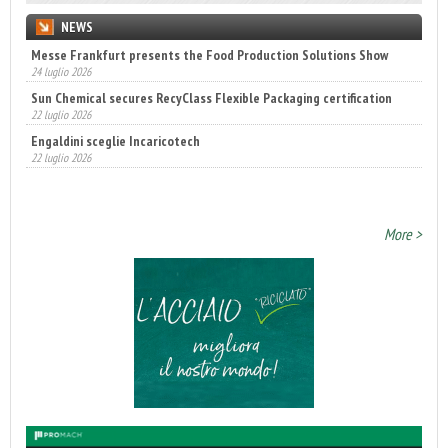
NEWS
Messe Frankfurt presents the Food Production Solutions Show
Sun Chemical secures RecyClass Flexible Packaging certification
24 luglio 2026
22 luglio 2026
Engaldini sceglie Incaricotech
22 luglio 2026
Annunciati i finalisti dei Diamonds Awards 2026 di FTA Europe
14 luglio 2026
More >