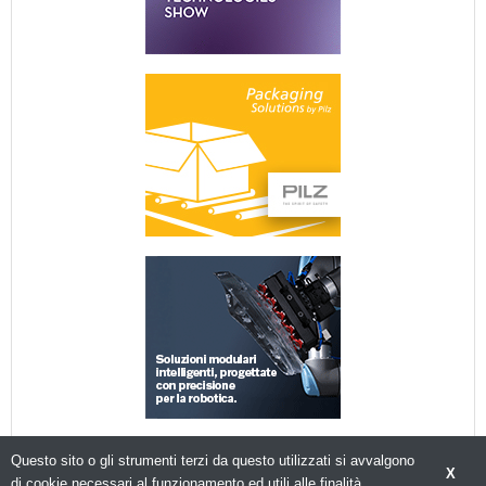
Questo sito o gli strumenti terzi da questo utilizzati si avvalgono
X
di cookie necessari al funzionamento ed utili alle finalità