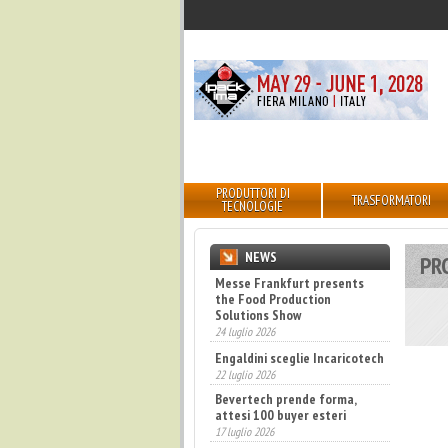
PRODUTTORI DI
TRASFORMATORI
TECNOLOGIE
NEWS
PR
Messe Frankfurt presents
the Food Production
Solutions Show
24 luglio 2026
Engaldini sceglie Incaricotech
22 luglio 2026
Bevertech prende forma,
attesi 100 buyer esteri
17 luglio 2026