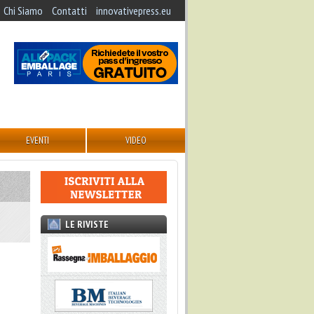
Chi Siamo
Contatti
innovativepress.eu
EVENTI
VIDEO
LE RIVISTE