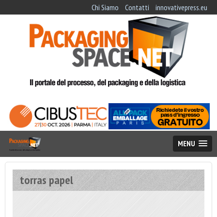
Chi Siamo
Contatti
innovativepress.eu
MENU
torras papel