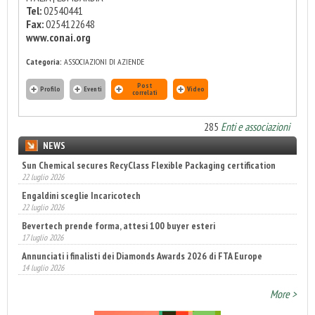
Tel:
02540441
Fax:
0254122648
www.conai.org
Categoria:
ASSOCIAZIONI DI AZIENDE
Post
Profilo
Eventi
Video
correlati
285
Enti e associazioni
NEWS
Sun Chemical secures RecyClass Flexible Packaging certification
22 luglio 2026
Engaldini sceglie Incaricotech
22 luglio 2026
Bevertech prende forma, attesi 100 buyer esteri
17 luglio 2026
Annunciati i finalisti dei Diamonds Awards 2026 di FTA Europe
14 luglio 2026
More >